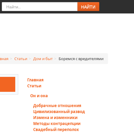
НАЙТИ
вная
>
Статьи
>
Дом и быт
>
Боремся с вредителями
Главная
Статьи
Он и она
Добрачные отношения
Цивилизованный развод
Измена и изменники
Методы контрацепции
Свадебный переполох