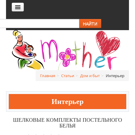
ГЛАВНАЯ
НАЙТИ
СТАТЬИ
Он и она
Беременность и роды
Дом и быт
Главная
>
Статьи
>
Дом и быт
>
Интерьер
Боремся с вредителями
Домашние питомцы
Интерьер
Домашние советы
Интерьер
ШЕЛКОВЫЕ КОМПЛЕКТЫ ПОСТЕЛЬНОГО
БЕЛЬЯ
Сад и огород