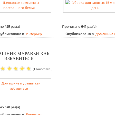
ано
459
раз(а)
Прочитано
641
раз(а)
публиковано в
Интерьер
Опубликовано в
Домашние 
АШНИЕ МУРАВЬИ КАК
ИЗБАВИТЬСЯ
(1 Голосовать)
ано
578
раз(а)
убликовано в
Боремся с