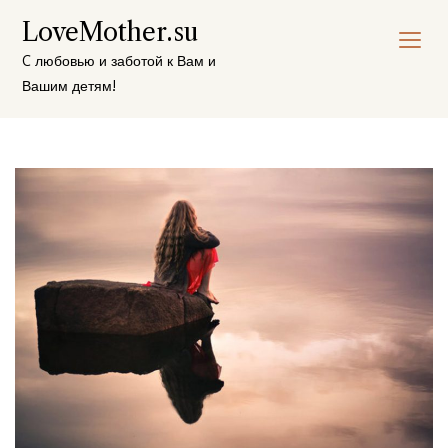
Перейти
LoveMother.su
к
содержимому
C любовью и заботой к Вам и
Вашим детям!