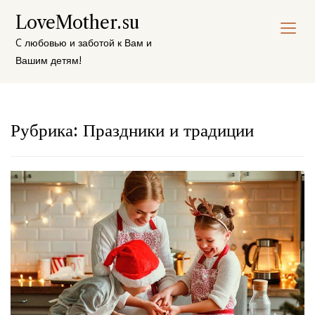
Перейти
LoveMother.su
к
содержимому
C любовью и заботой к Вам и
Вашим детям!
Рубрика:
Праздники и традиции