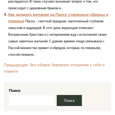
распадается. В таких случаях возникает вопрос о том, что
происходит с церковным браком и...
Как загадать желание на Пасху: старинные обряды и
поверья
Пасха – светлый праздник, наполненный глубоким
смыслом и надеждой. В этот день верующие отмечают
Воскресение Христово и с нетерпением ждут исполнения своих
самых заветных желаний. С давних времен люди связывали с
Пасхой множество примет и обрядов, которые, по поверьям,
способствовали...
Навигация
Предыдущая:
Эко-уборка: бережное отношение к себе и
планете
по
записям
Поиск
Поиск