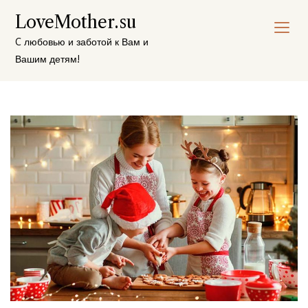
Перейти
LoveMother.su
к
содержимому
C любовью и заботой к Вам и
Вашим детям!