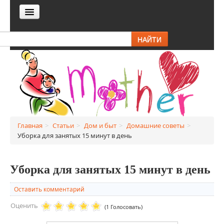
ГЛАВНАЯ
НАЙТИ
СТАТЬИ
Он и она
Беременность и роды
Дом и быт
Главная
>
Статьи
>
Дом и быт
>
Домашние советы
>
Боремся с вредителями
Уборка для занятых 15 минут в день
Домашние питомцы
Уборка для занятых 15 минут в день
Домашние советы
Оставить комментарий
Интерьер
Оценить
(1 Голосовать)
Сад и огород