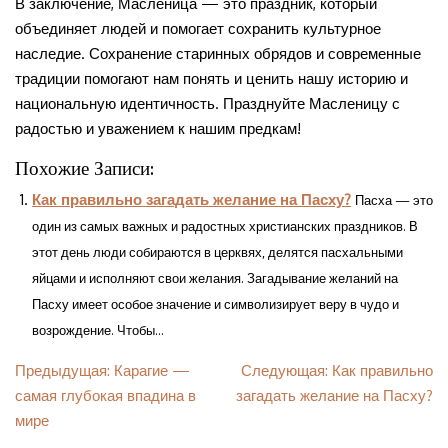
В заключение, Масленица — это праздник, который
объединяет людей и помогает сохранить культурное
наследие. Сохранение старинных обрядов и современные
традиции помогают нам понять и ценить нашу историю и
национальную идентичность. Празднуйте Масленицу с
радостью и уважением к нашим предкам!
Похожие Записи:
Как правильно загадать желание на Пасху?
Пасха — это
один из самых важных и радостных христианских праздников. В
этот день люди собираются в церквях, делятся пасхальными
яйцами и исполняют свои желания. Загадывание желаний на
Пасху имеет особое значение и символизирует веру в чудо и
возрождение. Чтобы...
Навигация
Предыдущая:
Карагие —
Следующая:
Как правильно
самая глубокая впадина в
загадать желание на Пасху?
по
мире
записям