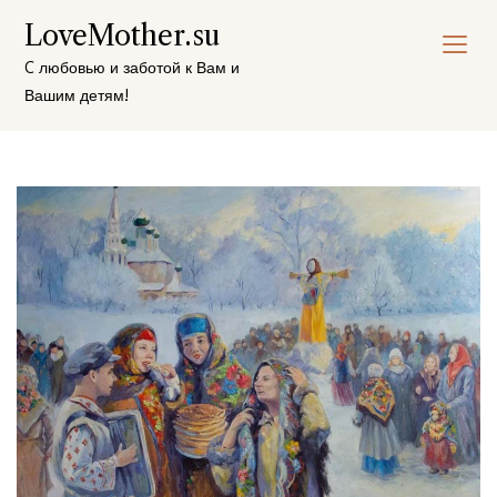
Перейти
LoveMother.su
к
содержимому
C любовью и заботой к Вам и
Вашим детям!