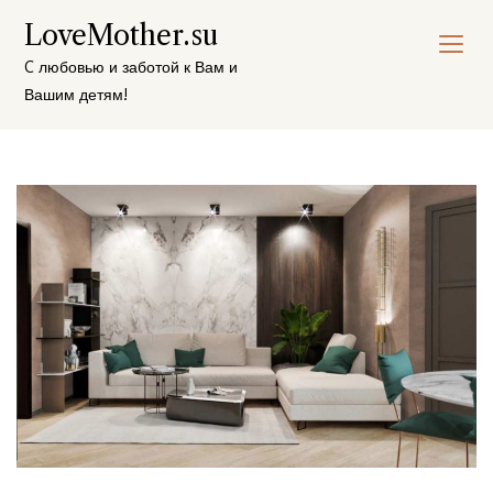
Перейти
LoveMother.su
к
содержимому
C любовью и заботой к Вам и
Вашим детям!