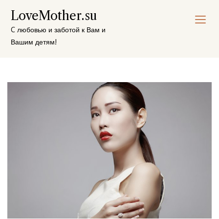
Перейти
LoveMother.su
к
содержимому
C любовью и заботой к Вам и
Вашим детям!