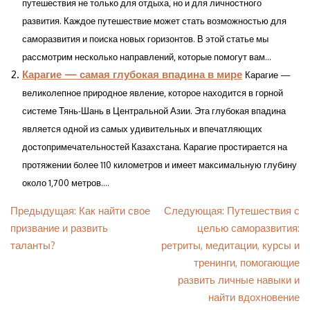
путешествия не только для отдыха, но и для личностного
развития. Каждое путешествие может стать возможностью для
саморазвития и поиска новых горизонтов. В этой статье мы
рассмотрим несколько направлений, которые помогут вам...
Карагие — самая глубокая впадина в мире
Карагие —
великолепное природное явление, которое находится в горной
системе Тянь-Шань в Центральной Азии. Эта глубокая впадина
является одной из самых удивительных и впечатляющих
достопримечательностей Казахстана. Карагие простирается на
протяжении более 110 километров и имеет максимальную глубину
около 1,700 метров....
Навигация
Предыдущая:
Как найти свое
Следующая:
Путешествия с
призвание и развить
целью саморазвития:
по
таланты?
ретриты, медитации, курсы и
записям
тренинги, помогающие
развить личные навыки и
найти вдохновение