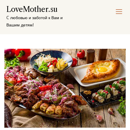
Перейти
LoveMother.su
к
содержимому
C любовью и заботой к Вам и
Вашим детям!